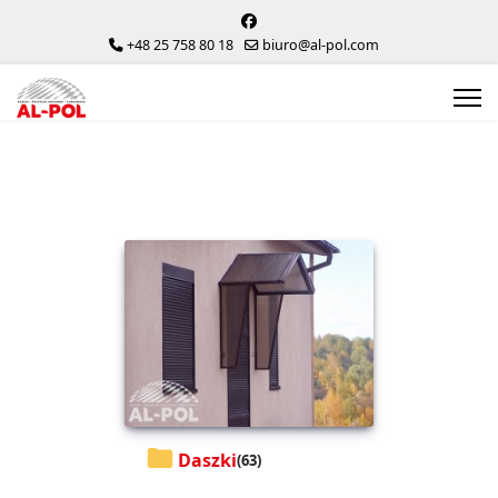
+48 25 758 80 18
biuro@al-pol.com
Daszki
(63)